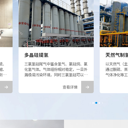
天然气制氢
气、氯硅烷、氯
以天然气（主要成分为甲烷）为原料，
天
对稳定，一旦外
通过脱硫、蒸汽转化、一氧化碳变换、
核
三氯氢硅可以空
气体净化等工艺过程，将天然气中的烃
水
是二氧化硅和盐
类物质转化为高纯度氢气的工业制氢方
低
影响现场装置和
法。
方
查看详情
查看详情
施
我司在天然气制氢领域积淀十余年化工
本
生产