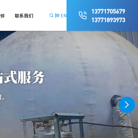
13771705679
伙伴
联系我们
EN
13771893973