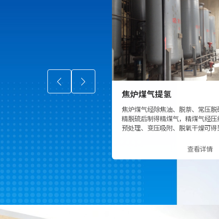
焦炉煤气提氢
多晶硅提氢
焦炉煤气经除焦油、脱萘、常压脱硫、
三氯氢硅尾气中富含氢
精脱硫后制得精煤气，精煤气经压缩、
化氢气体。气体组份相
预处理、变压吸附、脱氧干燥可得到高
漏极易污染环境，同时
纯度氢气。
气中的微量水反应水解
酸，加速阀门的损坏，
查看详情
我司提供的焦炉煤气提氢装置，技术成
人员的安全。
熟，在电厂和煤化工领域大量应用。