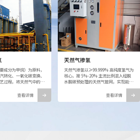
天然气掺氢
生物质制氢
然气掺氢以≥99.999% 高纯度氢气为
生物制氢是生物质通过气化、
心，按 5%-20% 主流比例混入经脱
化脱氢等生理代谢过程产氢的
脱碳预处理的天然气管网，实现能源
称，是可持续获氢的重要途径
碳化。
案无需改变用能习惯，复用现有设
我司深耕该领域多年，技术成
查看详情
查看详
，燃烧零碳排、减排 5%-20%，成
可高效转化稻壳、秸秆、木屑
较纯氢直供降
圾等各类生物质资