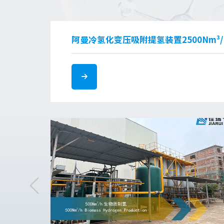
阿曼冷氢化变压吸附提氢装置2500Nm³/